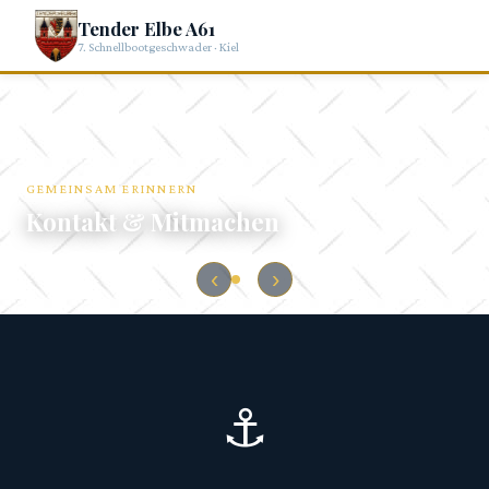
Tender Elbe A61
7. Schnellbootgeschwader · Kiel
GEMEINSAM ERINNERN
Kontakt & Mitmachen
‹
›
⚓