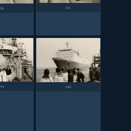
02c
02b
04a
04b