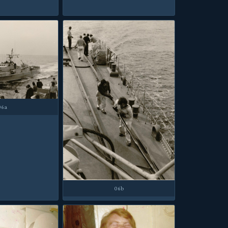
06a
06b