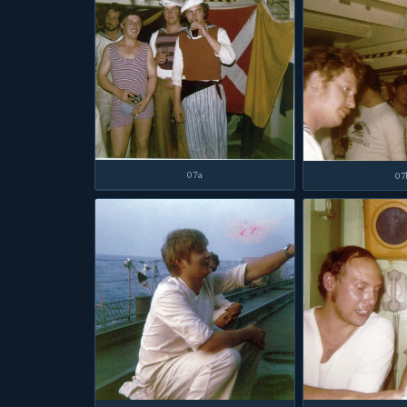
07a
07