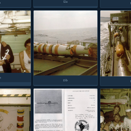
12a
a
b
15b