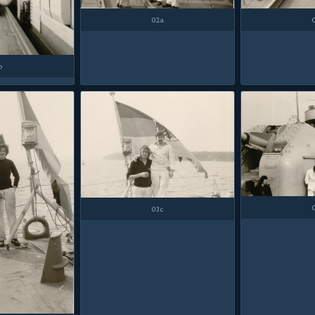
02a
b
03c