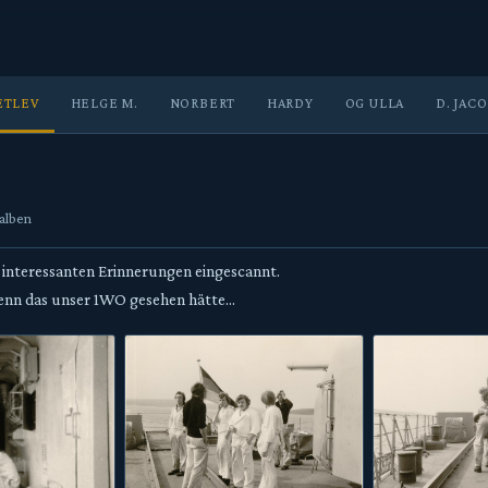
ETLEV
HELGE M.
NORBERT
HARDY
OG ULLA
D. JAC
oalben
 interessanten Erinnerungen eingescannt.
enn das unser 1WO gesehen hätte...