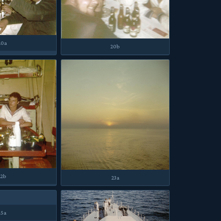
20a
20b
22b
23a
25a