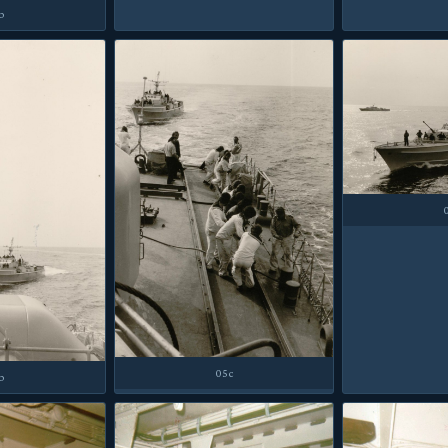
b
05c
b