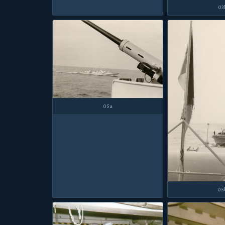
03
05a
05