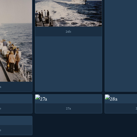
24b
a
b
27a
b