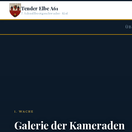
Tender Elbe A61
7. Schnellbootgeschwader · Kiel
ÜB
1. WACHE
Galerie der Kameraden