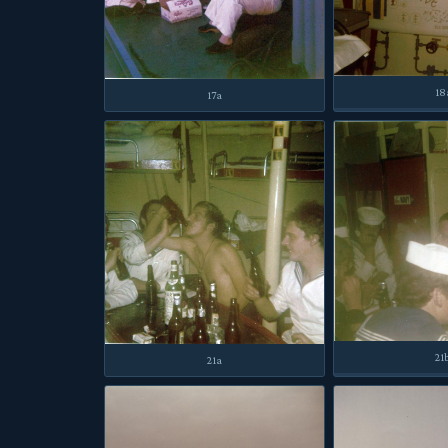
18
17a
21
21a