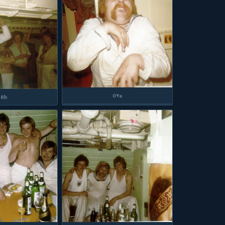
09a
08b