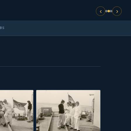
‹
›
OBS