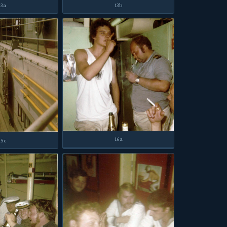
13a
13b
16a
15c