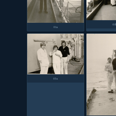
01
01a
03a