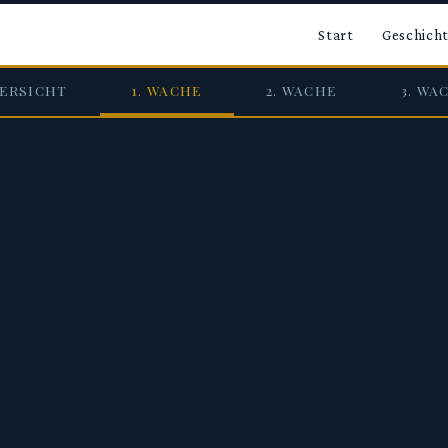
Start
Geschich
ERSICHT
1. WACHE
2. WACHE
3. WA