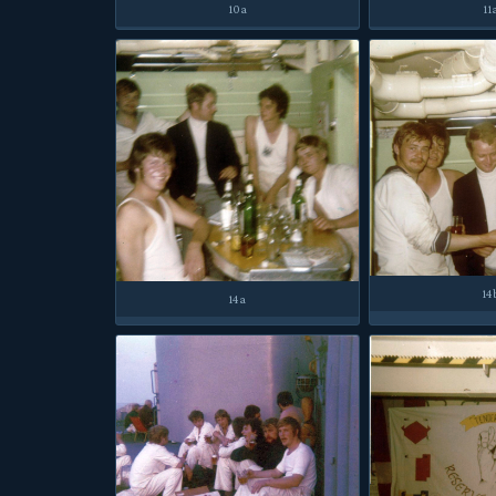
10a
11
14
14a