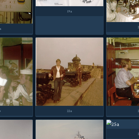
19a
a
b
22a