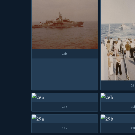
23b
24
26a
26
29a
29