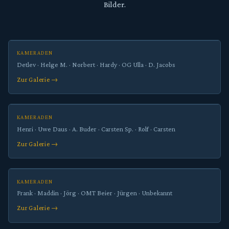
Bilder.
ERSTE WACHE
1. Wache
KAMERADEN
Detlev · Helge M. · Norbert · Hardy · OG Ulla · D. Jacobs
ZWEITE WACHE
Zur Galerie →
2. Wache
KAMERADEN
Henri · Uwe Daus · A. Buder · Carsten Sp. · Rolf · Carsten
DRITTE WACHE
Zur Galerie →
3. Wache
KAMERADEN
Frank · Maddin · Jörg · OMT Beier · Jürgen · Unbekannt
Zur Galerie →