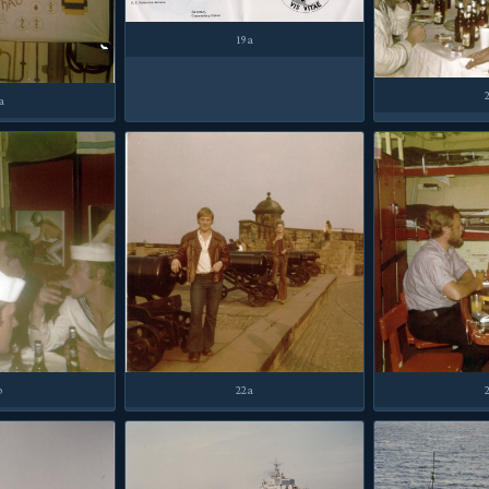
19a
a
b
22a