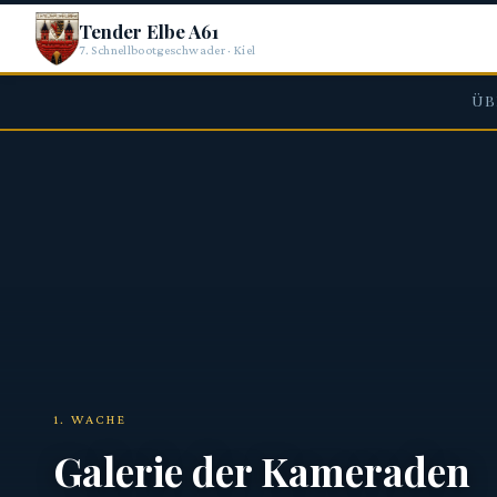
Tender Elbe A61
7. Schnellbootgeschwader · Kiel
ÜB
1. WACHE
Galerie der Kameraden