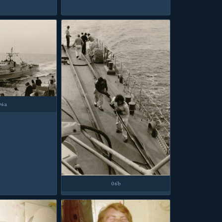
06a
06b