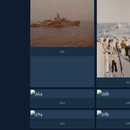
23b
24
26a
26
29a
29