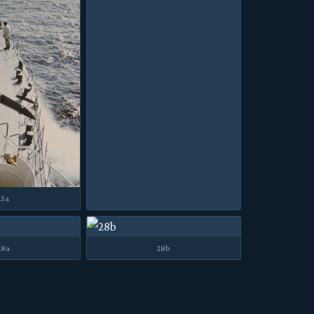
25a
28a
28b