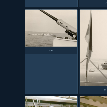
03
05a
05