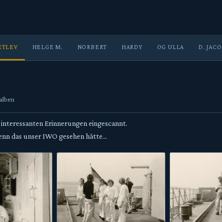
ETLEV
HELGE M.
NORBERT
HARDY
OG ULLA
D. JAC
oalben
 interessanten Erinnerungen eingescannt.
enn das unser 1WO gesehen hätte...