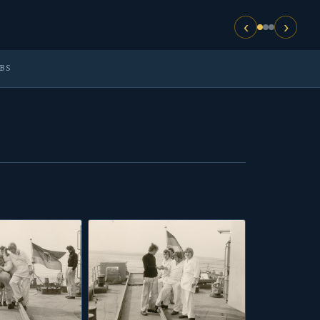
‹
›
OBS