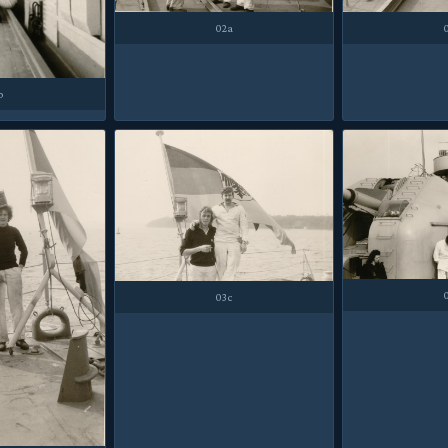
02a
b
03c