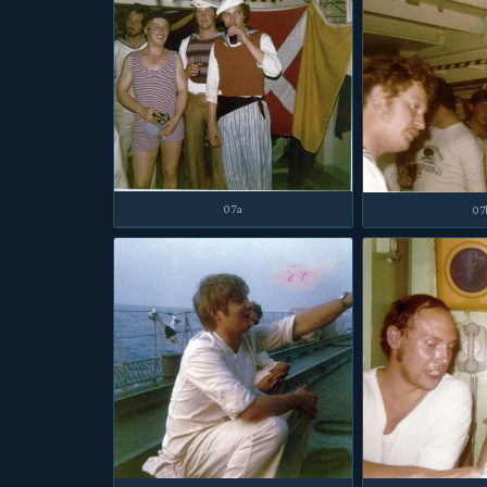
07a
07