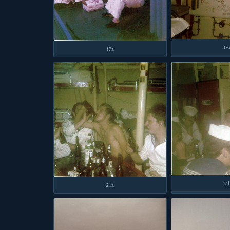
18
17a
21
21a