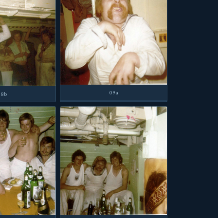
09a
08b