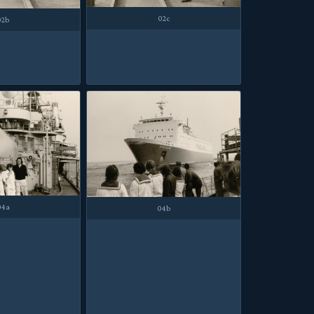
02c
02b
04a
04b