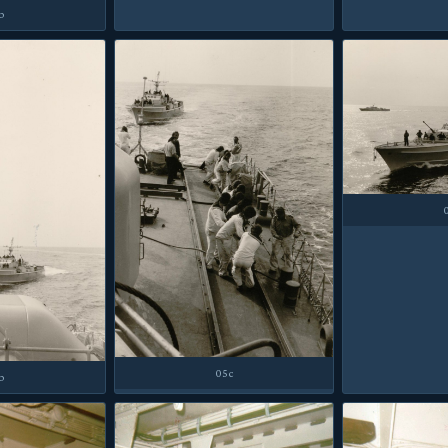
b
05c
b