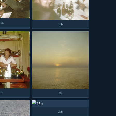
20a
20b
22b
23a
25b