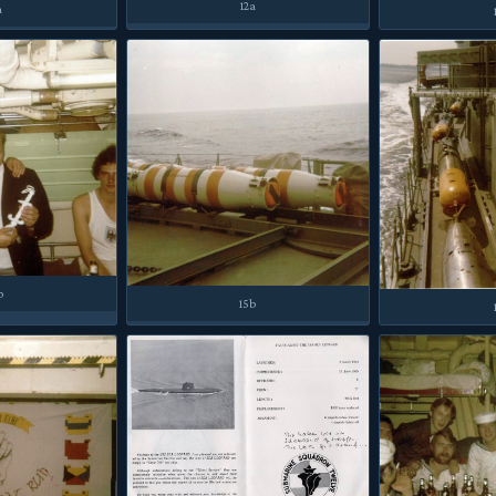
12a
a
b
15b