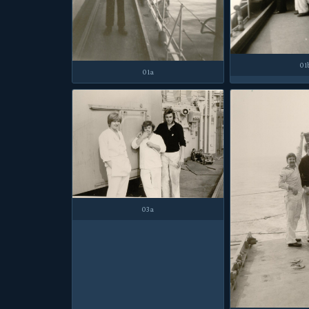
01
01a
03a