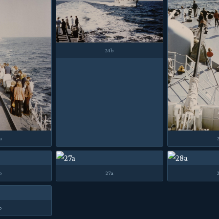
24b
a
b
27a
b