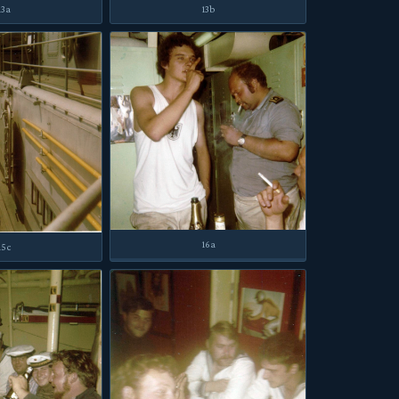
13a
13b
16a
15c