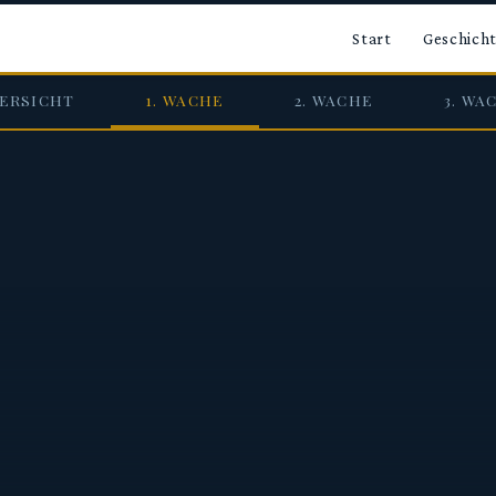
Start
Geschich
ERSICHT
1. WACHE
2. WACHE
3. WA