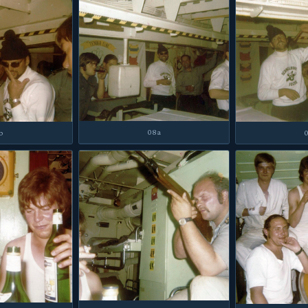
08a
b