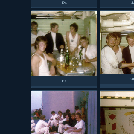
10a
11
14
14a