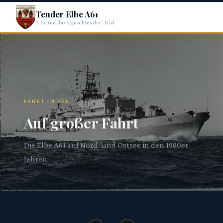
Tender Elbe A61
7. Schnellbootgeschwader · Kiel
FAHRT IN SEE
Auf großer Fahrt
Die Elbe A61 auf Nord- und Ostsee in den 1980er
Erinnerungen an meine Dienstzeit beim 7.
Jahren
Schnellbootgeschwader